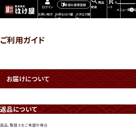
商品
カ
新規お客様登録
検索
ート
ログイン
メニュー
閉じる
0
お買い物ガ
お得なはけ屋
カタログ請
イド
会員
求
ご利用ガイド
お届けについて
返品について
返品、取替えをご希望の場合