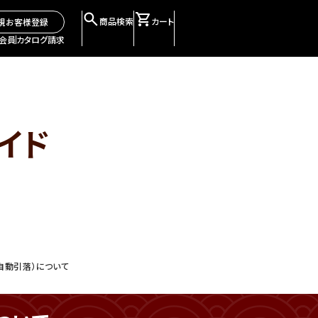
商品検索
カート
規お客様登録
会員
カタログ請求
イド
自動引落）について