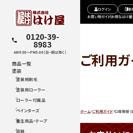
ログイン
新
お買い物ガイド
お得なはけ屋
0120-39-
8983
AM9:00～PM5:00（日・祝は除く）
ご利用ガ
商品一覧
塗装
塗装用刷毛
塗装用ローラー
ローラー付属品
ペインターズ
ホーム
ご利用ガイド
口座振替（
養生用品・テープ
容器