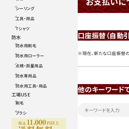
お支払いに
シーリング
工具・用品
Tシャツ
口座振替（自動
防水
防水用刷毛
※現在、新たな口座振替の
防水用ローラー
点検・測量用品
防水専用品
防水用工具・用品
他のキーワード
工場USE
刷毛
ブラシ