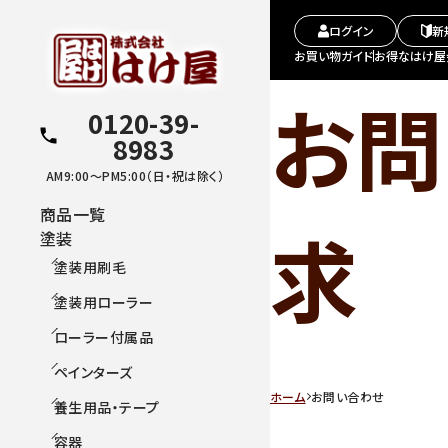
ログイン
新
お買い物ガイド
お得なはけ屋
お問
0120-39-
8983
AM9:00～PM5:00（日・祝は除く）
商品一覧
求
塗装
塗装用刷毛
塗装用ローラー
ローラー付属品
ペインターズ
ホーム
お問い合わせ
養生用品・テープ
容器