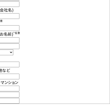
(会社名)
任意
(お名前)
*任意
地など
・マンション