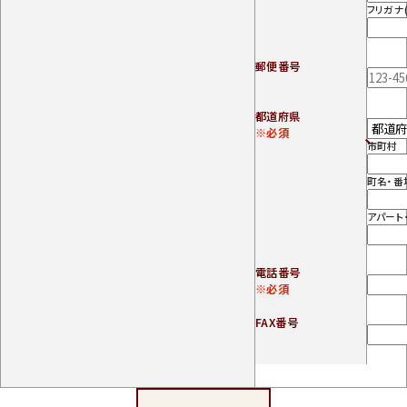
フリガナ
郵便番号
都道府県
※必須
市町村
町名・番
アパート
電話番号
※必須
FAX番号