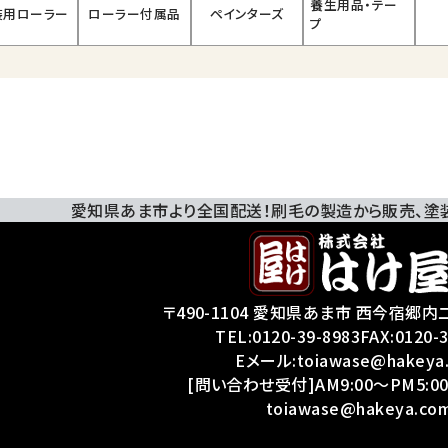
養生用品・テー
装用ローラー
ローラー付属品
ペインターズ
プ
愛知県あま市より全国配送！刷毛の製造から販売、
塗
〒490-1104 愛知県あま市 西今宿郷内二
TEL:
0120-39-8983
FAX:0120-
Eメール:toiawase@hakeya
[問い合わせ受付]AM9:00～PM5:00
toiawase@hakeya.co