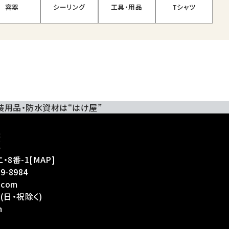
容器
シーリング
工具・用品
Tシャツ
装用品・防水資材は“はけ屋”
・8番-1
[
MAP
]
39-8984
.com
(日・祝除く)
m