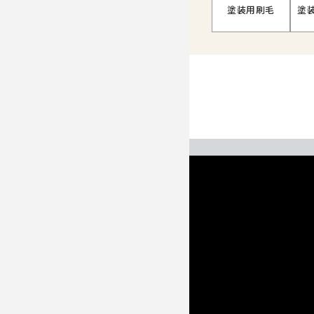
塗装用刷毛
塗