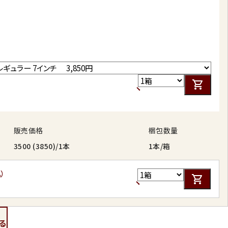
販売価格
梱包数量
3500 (3850)/1本
1本/箱
込）
る