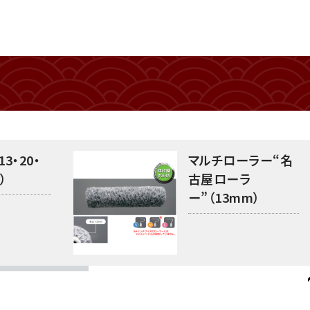
3・20・
マルチローラー“名
）
古屋ローラ
ー”（13mm）