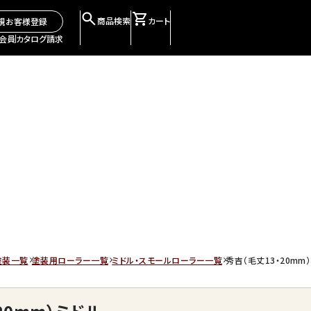
商品検索
カート
規お客様登録
会員
カタログ請求
塗装一覧
塗装用ローラー一覧
ミドル・スモールローラー一覧
秀吉（毛丈13・20mm