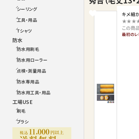
秀吉（毛丈13・
シーリング
キメ細
工具・用品
★★★
この商
Tシャツ
最初のレ
防水
防水用刷毛
防水用ローラー
点検・測量用品
防水専用品
防水用工具・用品
工場USE
刷毛
ブラシ