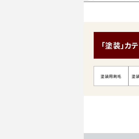
「塗装」カ
塗装用刷毛
塗