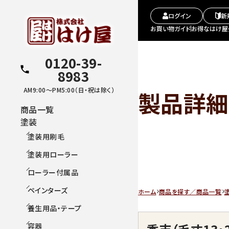
ログイン
新
お買い物ガイド
お得なはけ屋
0120-39-
8983
AM9:00～PM5:00（日・祝は除く）
製品詳細
商品一覧
塗装
塗装用刷毛
塗装用ローラー
ローラー付属品
ペインターズ
ホーム
商品を探す／商品一覧
養生用品・テープ
容器